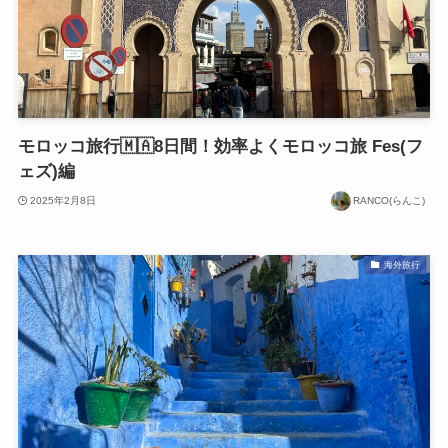
モロッコ旅行🇲🇦8日間！効率よくモロッコ旅 Fes(フ
ェズ)編
2025年2月8日
RANCO(らんこ)
海外旅行