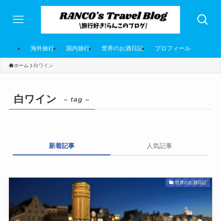
海外旅行
国内旅行
世界のお酒日記
プロフィール
ホーム
白ワイン
白ワイン
– tag –
新着記事
人気記事
世界のお酒日記