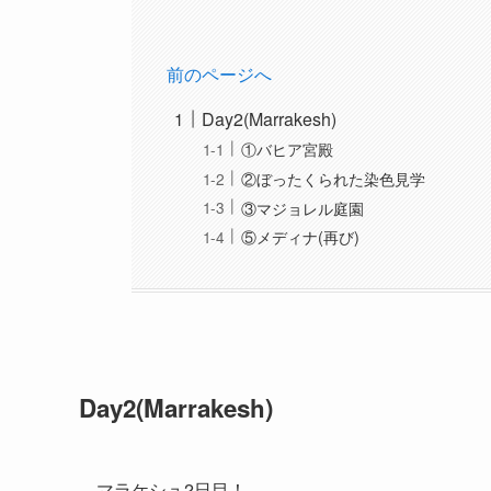
前のページへ
Day2(Marrakesh)
①バヒア宮殿
②ぼったくられた染色見学
③マジョレル庭園
⑤メディナ(再び)
Day2(Marrakesh)
マラケシュ2日目！