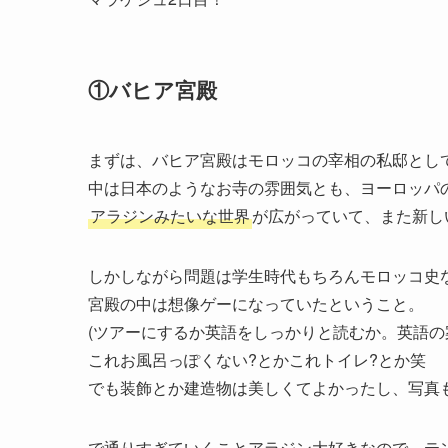
①バヒア宮殿
まずは、バヒア宮殿はモロッコの宰相の私邸とし
中は日本のようなお寺の雰囲気とも、ヨーロッパ
アラジンみたいな世界
が広がっていて、また新し
しかしながら問題は学生時代もちろんモロッコ史
宮殿の中は想像ゲーになっていたということ。
(ツアーにするか英語をしっかりと読むか。英語の
これお風呂っぽくない?とかこれトイレ?とか笑
でも装飾とか建造物は美しくてよかったし、写真も
で通りすぎていくことアラジン大好きなので、テ